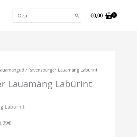
Search
€
0,00
for:
Lauamängud
/ Ravensburger Lauamäng Labürint
r Lauamäng Labürint
g Labürint
6,99€