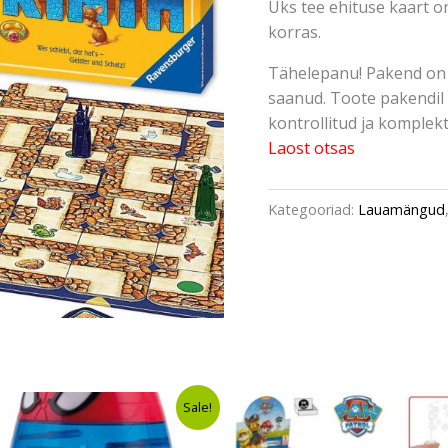
Üks tee ehituse kaart 
korras.
Tähelepanu! Pakend on 
saanud. Toote pakendil 
kontrollitud ja komplektn
Laost otsas
Kategooriad:
Lauamängud
Algne
Current
Sale!
hind
price
oli:
is: