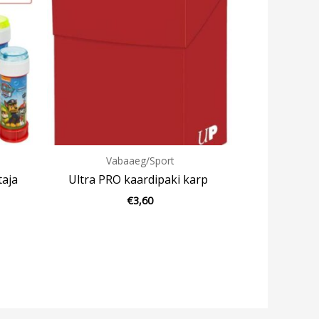
Vabaaeg/Sport
taja
Ultra PRO kaardipaki karp
€
3,60