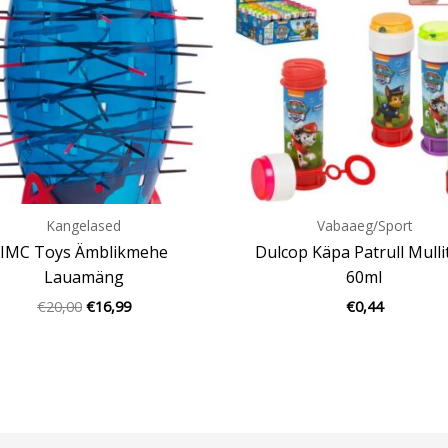
€20,00.
€16,99.
Kangelased
Vabaaeg/Sport
IMC Toys Ämblikmehe
Dulcop Käpa Patrull Mulli
Lauamäng
60ml
€
20,00
€
16,99
€
0,44