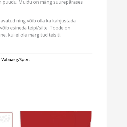
on puudu. Muidu on mäng suurepärases
avatud ning võib olla ka kahjustada
võib esineda teipi/silte. Toode on
e, kui ei ole märgitud teisiti.
,
Vabaaeg/Sport