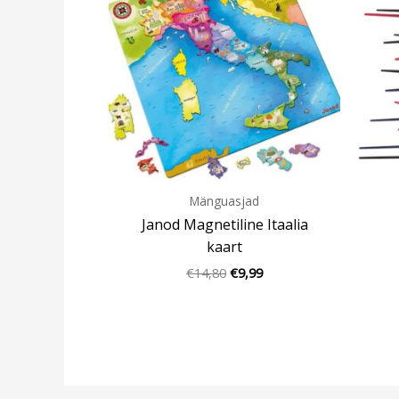
€14,80.
€9,99.
Mänguasjad
Janod Magnetiline Itaalia
kaart
€
14,80
€
9,99