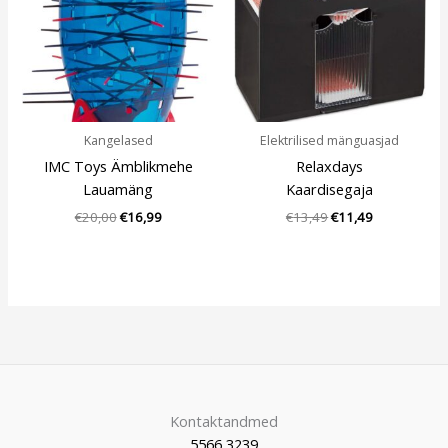
Kangelased
Elektrilised mänguasjad
IMC Toys Ämblikmehe
Relaxdays
Lauamäng
Kaardisegaja
€
20,00
€
16,99
€
13,49
€
11,49
Kontaktandmed
5566 3239