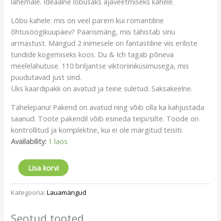
lähemale
.
Ideaalne
lõbusaks
ajaveetmiseks
kahele
.
Lõbu
kahele
:
mis
on
veel
parem
kui
romantiline
õhtusöögikuupäev
?
Paarismäng
,
mis
tähistab
sinu
armastust
.
Mängud
2
inimesele
on
fantastiline
viis
eriliste
tundide
kogemiseks
koos
.
Du
&
Ich
tagab
põneva
meelelahutuse
.
110
briljantse
viktoriiniküsimusega
,
mis
puudutavad
just
sind.
Üks kaardipakk on avatud ja teine suletud. Saksakeelne.
Tähelepanu! Pakend on avatud ning võib olla ka kahjustada
saanud. Toote pakendil võib esineda teipi/silte. Toode on
kontrollitud ja komplektne, kui ei ole märgitud teisiti.
Availability:
1 laos
Lisa korvi
Kategooria:
Lauamängud
Seotud tooted