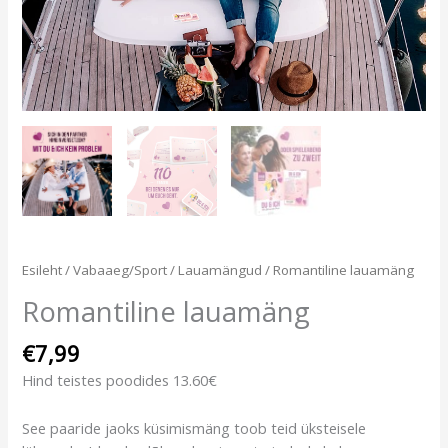
Esileht
/
Vabaaeg/Sport
/
Lauamängud
/ Romantiline lauamäng
Romantiline lauamäng
€
7,99
Hind teistes poodides 13.60€
See
paaride
jaoks
küsimismäng
toob
teid
üksteisele