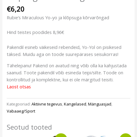
€
6,20
Rubie’s Miraculous Yo-yo ja klõpsuga kõrvarõngad
Hind teistes poodides 8,96€
Pakendil esineb väikeseid rebendeid, Yo-Yol on pisikesed
täksed. Muidu aga on toode suurepärases seisukorras!
Tähelepanu! Pakend on avatud ning võib olla ka kahjustada
saanud. Toote pakendil võib esineda teipi/silte. Toode on
kontrollitud ja komplektne, kui ei ole märgitud teisiti.
Laost otsas
Kategooriad:
Aktiivne tegevus
,
Kangelased
,
Mänguasjad
,
Vabaaeg/Sport
Seotud tooted