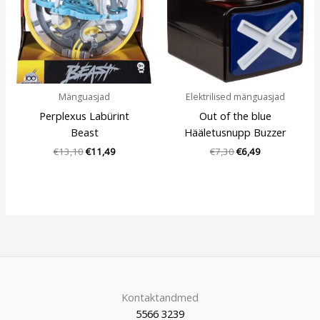
Mänguasjad
Elektrilised mänguasjad
Perplexus Labürint
Out of the blue
Beast
Hääletusnupp Buzzer
€
13,10
€
11,49
€
7,30
€
6,49
Kontaktandmed
5566 3239