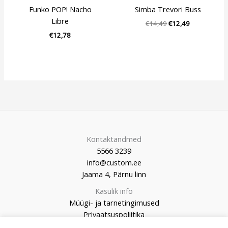
Funko POP! Nacho
Simba Trevori Buss
Libre
€
14,49
€
12,49
€
12,78
Kontaktandmed
5566 3239
info@custom.ee
Jaama 4, Pärnu linn
Kasulik info
Müügi- ja tarnetingimused
Privaatsuspoliitika