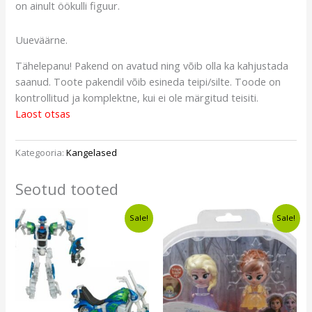
on ainult öökulli figuur.
Uueväärne.
Tähelepanu! Pakend on avatud ning võib olla ka kahjustada
saanud. Toote pakendil võib esineda teipi/silte. Toode on
kontrollitud ja komplektne, kui ei ole märgitud teisiti.
Laost otsas
Kategooria:
Kangelased
Seotud tooted
Algne
Current
Algne
Current
Sale!
Sale!
hind
price
hind
price
oli:
is:
oli:
is:
€31,50.
€29,49.
€12,28.
€9,49.