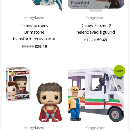
Kangelased
Kangelased
Transformers
Disney Frozen 2
Brimstone
helendavad figuurid
transformeeruv robot
€
12,28
€
9,49
€
31,50
€
29,49
Algne
Current
Sale!
hind
price
oli:
is:
€14,49.
€12,49.
Kangelased
Kangelased