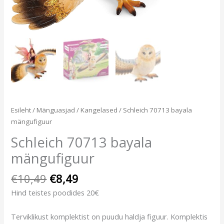
Esileht
/
Mänguasjad
/
Kangelased
/ Schleich 70713 bayala
mängufiguur
Schleich 70713 bayala
mängufiguur
€
10,49
€
8,49
Hind teistes poodides 20€
Terviklikust komplektist on puudu haldja figuur. Komplektis