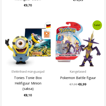
€
9,70
Algne
Current
Sale!
hind
price
oli:
is:
€7,99.
€6,99.
Elektrilised mänguasjad
Kangelased
Tonies Tonie Box
Pokemon Battle figuur
Helifiguur Minion
€
7,99
€
6,99
(saksa)
€
8,10