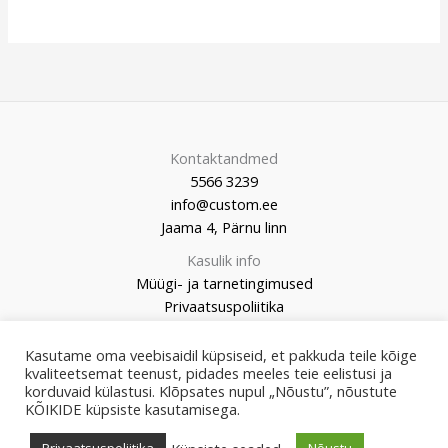
Kontaktandmed
5566 3239
info@custom.ee
Jaama 4, Pärnu linn
Kasulik info
Müügi- ja tarnetingimused
Privaatsuspoliitika
Kasutame oma veebisaidil küpsiseid, et pakkuda teile kõige
kvaliteetsemat teenust, pidades meeles teie eelistusi ja
korduvaid külastusi. Klõpsates nupul „Nõustu”, nõustute
© 2026 Custom Market
KÕIKIDE küpsiste kasutamisega.