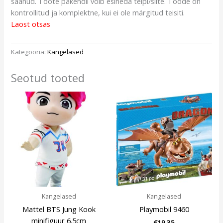
saanud. Toote pakendil võib esineda teipi/silte. Toode on
kontrollitud ja komplektne, kui ei ole märgitud teisiti.
Laost otsas
Kategooria:
Kangelased
Seotud tooted
Kangelased
Kangelased
Mattel BTS Jung Kook
Playmobil 9460
minifiguur 6.5cm
€
19,35