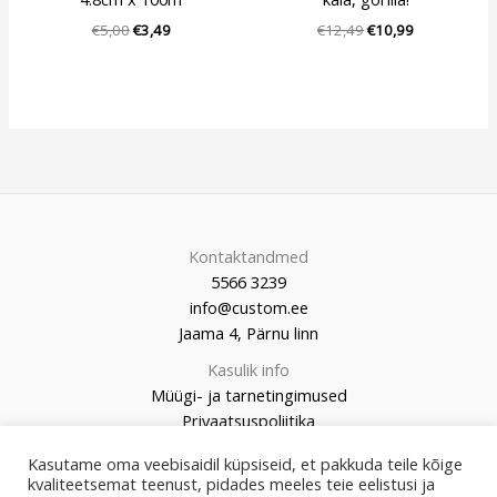
€
5,00
€
3,49
€
12,49
€
10,99
Kontaktandmed
5566 3239
info@custom.ee
Jaama 4, Pärnu linn
Kasulik info
Müügi- ja tarnetingimused
Privaatsuspoliitika
Kasutame oma veebisaidil küpsiseid, et pakkuda teile kõige
kvaliteetsemat teenust, pidades meeles teie eelistusi ja