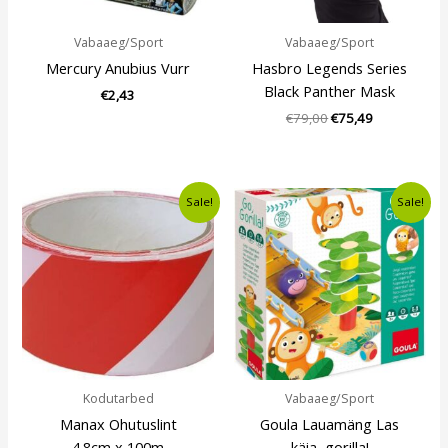
Vabaaeg/Sport
Vabaaeg/Sport
Mercury Anubius Vurr
Hasbro Legends Series
Black Panther Mask
€
2,43
€
79,00
€
75,49
Algne
Current
Algne
Current
Sale!
Sale!
hind
price
hind
price
oli:
is:
oli:
is:
€5,00.
€3,49.
€12,49.
€10,99.
Kodutarbed
Vabaaeg/Sport
Manax Ohutuslint
Goula Lauamäng Las
4.8cm x 100m
käia, gorilla!