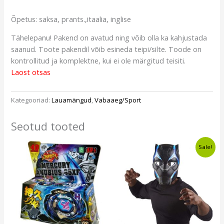
Õpetus: saksa, prants.,itaalia, inglise
Tähelepanu! Pakend on avatud ning võib olla ka kahjustada
saanud. Toote pakendil võib esineda teipi/silte. Toode on
kontrollitud ja komplektne, kui ei ole märgitud teisiti.
Laost otsas
Kategooriad:
Lauamängud
,
Vabaaeg/Sport
Seotud tooted
Algne
Current
Sale!
hind
price
oli:
is:
€79,00.
€75,49.