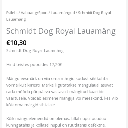
Esileht
/
Vabaaeg/Sport
/
Lauamängud
/ Schmidt Dog Royal
Lauamäng
Schmidt Dog Royal Lauamäng
€
10,30
Schmidt Dog Royal Lauamäng
Hind teistes poodides 17,20€
Mängu eesmärk on viia oma märgid kodust sihtkohta
võimalikult kiiresti. Märke liigutatakse mängulaual asuvat
rada mööda päripäeva vastavalt mängitud kaartide
väärtusele. Võidab esimene mängija või meeskond, kes viib
kõik oma märgid sihtalale.
Kõik mänguelemendid on olemas. Lillal nupul puudub
kuningatähis ja kollasel nupul on rüütlitähis defektne.