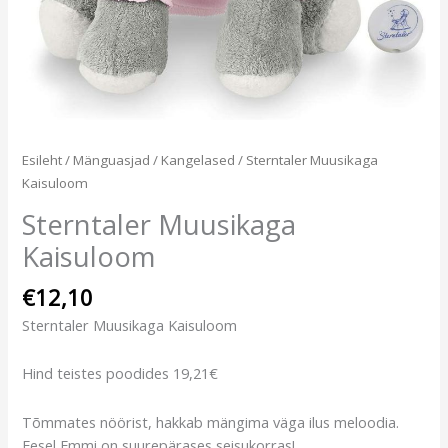
Esileht
/
Mänguasjad
/
Kangelased
/ Sterntaler Muusikaga
Kaisuloom
Sterntaler Muusikaga
Kaisuloom
€
12,10
Sterntaler Muusikaga Kaisuloom
Hind teistes poodides 19,21€
Tõmmates nöörist, hakkab mängima väga ilus meloodia.
Eesel Emmi on suurepärases seisukorras!