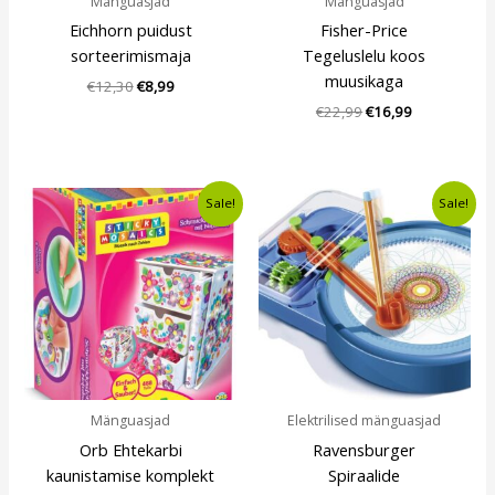
Mänguasjad
Mänguasjad
Eichhorn puidust
Fisher-Price
sorteerimismaja
Tegeluslelu koos
muusikaga
€
12,30
€
8,99
€
22,99
€
16,99
Algne
Current
Algne
Current
Sale!
Sale!
hind
price
hind
price
oli:
is:
oli:
is:
€12,49.
€9,49.
€22,99.
€13,99.
Mänguasjad
Elektrilised mänguasjad
Orb Ehtekarbi
Ravensburger
kaunistamise komplekt
Spiraalide