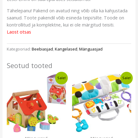
Tähelepanu! Pakend on avatud ning võib olla ka kahjustada
saanud. Toote pakendil võib esineda teipi/silte. Toode on
kontrollitud ja komplektne, kui ei ole märgitud teisiti.
Laost otsas
Kategooriad:
Beebiasjad
,
Kangelased
,
Mänguasjad
Seotud tooted
Algne
Current
Algne
Current
Sale!
Sale!
hind
price
hind
price
oli:
is:
oli:
is:
€12,30.
€8,99.
€22,99.
€16,99.