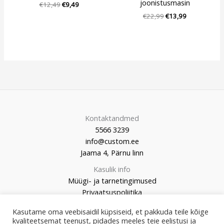
joonistusmasin
€
12,49
€
9,49
€
22,99
€
13,99
Kontaktandmed
5566 3239
info@custom.ee
Jaama 4, Pärnu linn
Kasulik info
Müügi- ja tarnetingimused
Privaatsuspoliitika
Kasutame oma veebisaidil küpsiseid, et pakkuda teile kõige
kvaliteetsemat teenust, pidades meeles teie eelistusi ja