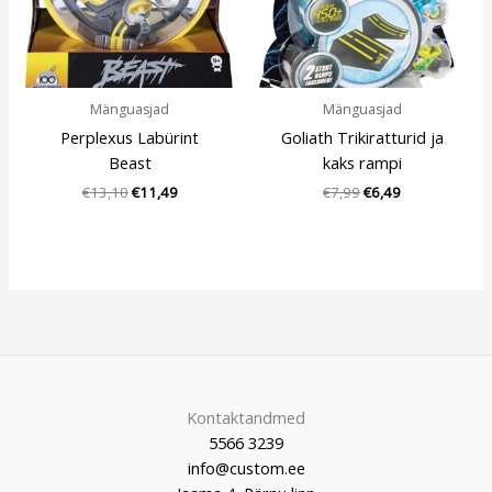
Mänguasjad
Mänguasjad
Perplexus Labürint
Goliath Trikiratturid ja
Beast
kaks rampi
€
13,10
€
11,49
€
7,99
€
6,49
Kontaktandmed
5566 3239
info@custom.ee