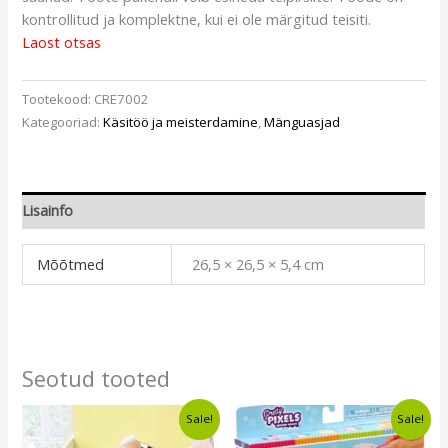
kontrollitud ja komplektne, kui ei ole märgitud teisiti.
Laost otsas
Tootekood:
CRE7002
Kategooriad:
Käsitöö ja meisterdamine
,
Mänguasjad
Lisainfo
Mõõtmed
26,5 × 26,5 × 5,4 cm
Seotud tooted
Algne
Current
Algne
Current
Sale!
Sale!
hind
price
hind
price
oli:
is:
oli:
is: