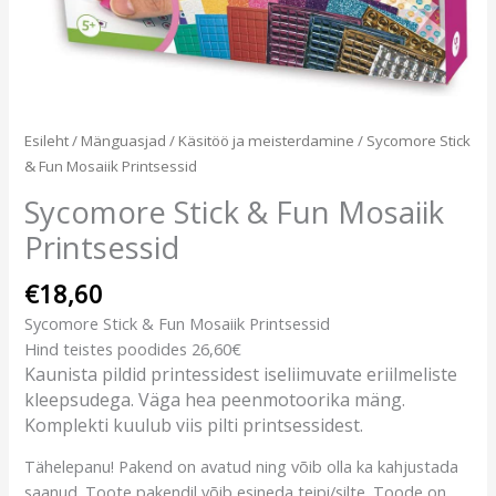
Esileht
/
Mänguasjad
/
Käsitöö ja meisterdamine
/ Sycomore Stick
& Fun Mosaiik Printsessid
Sycomore Stick & Fun Mosaiik
Printsessid
€
18,60
Sycomore Stick & Fun Mosaiik Printsessid
Hind teistes poodides 26,60€
Kaunista pildid printessidest iseliimuvate eriilmeliste
kleepsudega. Väga hea peenmotoorika mäng.
Komplekti kuulub viis pilti printsessidest.
Tähelepanu! Pakend on avatud ning võib olla ka kahjustada
saanud. Toote pakendil võib esineda teipi/silte. Toode on