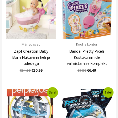
€24,99.
€20,99.
€9,50.
€6,49.
Mänguasjad
Kool ja kontor
Zapf Creation Baby
Bandai Pretty Pixels
Born Nukuvann heli ja
Kustukummide
tuledega
valmistamise komplekt
€
24,99
€
20,99
€
9,50
€
6,49
Algne
Current
Algne
Current
Sale!
Sale!
hind
price
hind
price
oli:
is:
oli:
is:
€13,10.
€11,49.
€7,99.
€6,49.