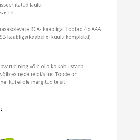
sseehitatud laulu.
sastet.
aasasolevate RCA- kaabliga. Töötab 4 x AAA
SB kaabliga(kaabel ei kuulu komplekti).
avatud ning võib olla ka kahjustada
võib esineda teipi/silte. Toode on
e, kui ei ole märgitud teisiti.
us