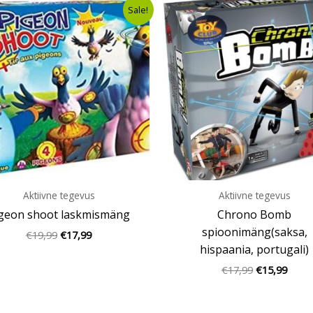
Algne
Current
Algne
Curre
Sale!
hind
price
hind
price
oli:
is:
oli:
is:
€19,99.
€17,99.
€17,99.
€15,9
Aktiivne tegevus
Aktiivne tegevus
geon shoot laskmismäng
Chrono Bomb
spioonimäng(saksa,
€
19,99
€
17,99
hispaania, portugali)
€
17,99
€
15,99