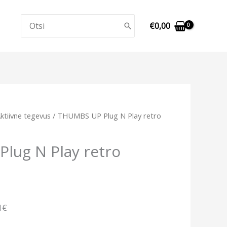
Search
€
0,00
for:
ktiivne tegevus
/ THUMBS UP Plug N Play retro
lug N Play retro
1€