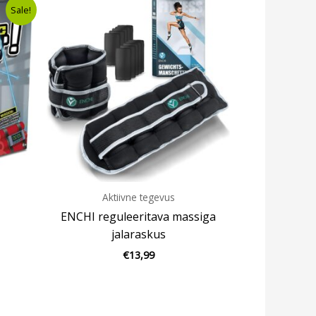
nt
Sale!
9.
Aktiivne tegevus
ENCHI reguleeritava massiga
jalaraskus
€
13,99