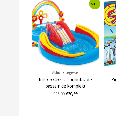
Algne
Current
Sale!
hind
price
oli:
is:
€23,00.
€20,99.
Aktiivne tegevus
Intex 57453 täispuhutavate
Pi
basseinide komplekt
€
23,00
€
20,99