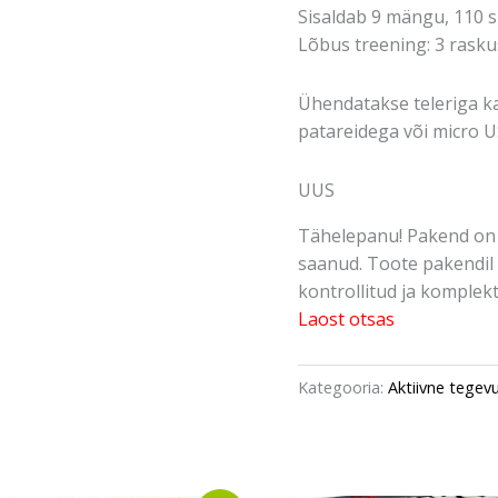
Sisaldab 9 mängu, 110 si
Lõbus treening: 3 rasku
Ühendatakse teleriga k
patareidega või micro U
UUS
Tähelepanu! Pakend on 
saanud. Toote pakendil 
kontrollitud ja komplektn
Laost otsas
Kategooria:
Aktiivne tegev