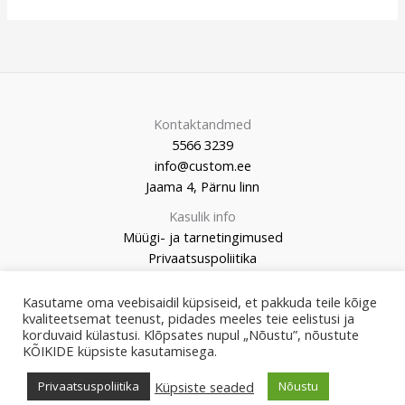
Kontaktandmed
5566 3239
info@custom.ee
Jaama 4, Pärnu linn
Kasulik info
Müügi- ja tarnetingimused
Privaatsuspoliitika
Kasutame oma veebisaidil küpsiseid, et pakkuda teile kõige
kvaliteetsemat teenust, pidades meeles teie eelistusi ja
korduvaid külastusi. Klõpsates nupul „Nõustu”, nõustute
© 2026 Custom Market
KÕIKIDE küpsiste kasutamisega.
Küpsiste seaded
Privaatsuspoliitika
Nõustu