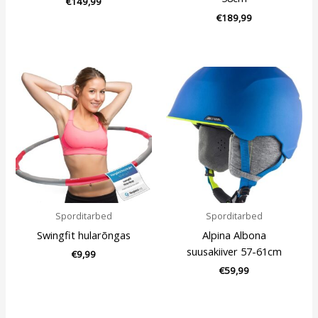
€
149,99
€
189,99
Sporditarbed
Sporditarbed
Swingfit hularõngas
Alpina Albona
suusakiiver 57-61cm
€
9,99
€
59,99