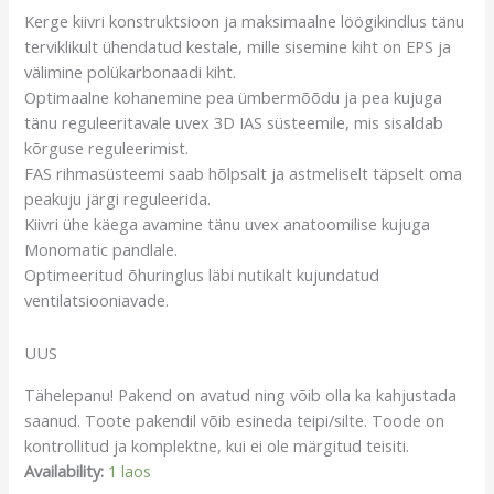
Kerge kiivri konstruktsioon ja maksimaalne löögikindlus tänu
terviklikult ühendatud kestale, mille sisemine kiht on EPS ja
välimine polükarbonaadi kiht.
Optimaalne kohanemine pea ümbermõõdu ja pea kujuga
tänu reguleeritavale uvex 3D IAS süsteemile, mis sisaldab
kõrguse reguleerimist.
FAS rihmasüsteemi saab hõlpsalt ja astmeliselt täpselt oma
peakuju järgi reguleerida.
Kiivri ühe käega avamine tänu uvex anatoomilise kujuga
Monomatic pandlale.
Optimeeritud õhuringlus läbi nutikalt kujundatud
ventilatsiooniavade.
UUS
Tähelepanu! Pakend on avatud ning võib olla ka kahjustada
saanud. Toote pakendil võib esineda teipi/silte. Toode on
kontrollitud ja komplektne, kui ei ole märgitud teisiti.
Availability:
1 laos