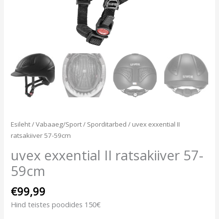
Esileht
/
Vabaaeg/Sport
/
Sporditarbed
/ uvex exxential II
ratsakiiver 57-59cm
uvex exxential II ratsakiiver 57-
59cm
€
99,99
Hind teistes poodides 150€