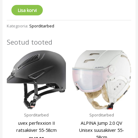
Lisa korvi
Kategooria:
Sporditarbed
Seotud tooted
Sporditarbed
Sporditarbed
uvex perfexxion II
ALPINA Jump 2.0 QV
ratsakiiver 55-58cm
Unisex suusakiiver 55-
58cm