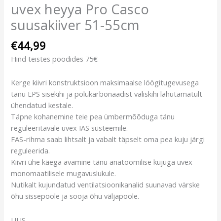
uvex heyya Pro Casco
suusakiiver 51-55cm
€
44,99
Hind teistes poodides 75€
Kerge kiivri konstruktsioon maksimaalse löögitugevusega
tänu EPS sisekihi ja polükarbonaadist väliskihi lahutamatult
ühendatud kestale.
Täpne kohanemine teie pea ümbermõõduga tänu
reguleeritavale uvex IAS süsteemile.
FAS-rihma saab lihtsalt ja vabalt täpselt oma pea kuju järgi
reguleerida.
Kiivri ühe käega avamine tänu anatoomilise kujuga uvex
monomaatilisele mugavuslukule.
Nutikalt kujundatud ventilatsioonikanalid suunavad värske
õhu sissepoole ja sooja õhu väljapoole.
UUS