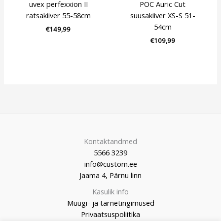
uvex perfexxion II
POC Auric Cut
ratsakiiver 55-58cm
suusakiiver XS-S 51-
54cm
€
149,99
€
109,99
Kontaktandmed
5566 3239
info@custom.ee
Jaama 4, Pärnu linn
Kasulik info
Müügi- ja tarnetingimused
Privaatsuspoliitika