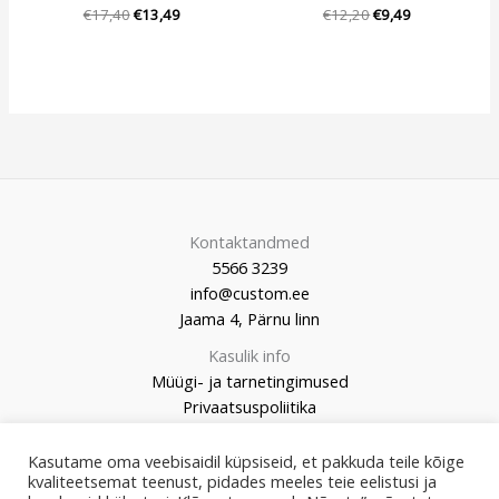
€
17,40
€
13,49
€
12,20
€
9,49
Kontaktandmed
5566 3239
info@custom.ee
Jaama 4, Pärnu linn
Kasulik info
Müügi- ja tarnetingimused
Privaatsuspoliitika
Kasutame oma veebisaidil küpsiseid, et pakkuda teile kõige
kvaliteetsemat teenust, pidades meeles teie eelistusi ja