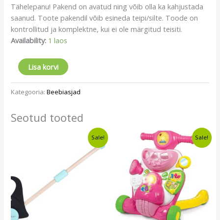
Tähelepanu! Pakend on avatud ning võib olla ka kahjustada
saanud. Toote pakendil võib esineda teipi/silte. Toode on
kontrollitud ja komplektne, kui ei ole märgitud teisiti.
Availability:
1 laos
Lisa korvi
Kategooria:
Beebiasjad
Seotud tooted
Algne
Current
Algne
Current
Sale!
Sale!
hind
price
hind
price
oli:
is:
oli:
is:
€11,34.
€9,49.
€29,70.
€26,99.