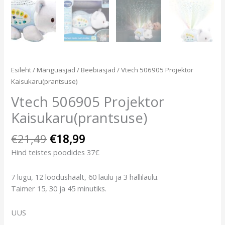
Esileht
/
Mänguasjad
/
Beebiasjad
/ Vtech 506905 Projektor
Kaisukaru(prantsuse)
Vtech 506905 Projektor
Kaisukaru(prantsuse)
€
21,49
€
18,99
Hind teistes poodides 37€
7 lugu, 12 loodushäält, 60 laulu ja 3 hällilaulu.
Taimer 15, 30 ja 45 minutiks.
UUS