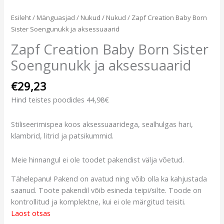
Esileht
/
Mänguasjad
/
Nukud
/
Nukud
/ Zapf Creation Baby Born
Sister Soengunukk ja aksessuaarid
Zapf Creation Baby Born Sister
Soengunukk ja aksessuaarid
€
29,23
Hind teistes poodides 44,98€
Stiliseerimispea koos aksessuaaridega, sealhulgas hari,
klambrid, litrid ja patsikummid.
Meie hinnangul ei ole toodet pakendist välja võetud.
Tähelepanu! Pakend on avatud ning võib olla ka kahjustada
saanud. Toote pakendil võib esineda teipi/silte. Toode on
kontrollitud ja komplektne, kui ei ole märgitud teisiti.
Laost otsas