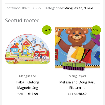
Tootekood:
B07CB6G9ZV
Kategooriad:
Mänguasjad
,
Nukud
Seotud tooted
Algne
Current
Algne
Current
Sale!
Sale!
hind
price
hind
price
oli:
is:
oli:
is:
€20,00.
€13,99.
€11,54.
€8,49.
Mänguasjad
Mänguasjad
Haba Tuletõrje
Melissa and Doug Karu
Magnetmäng
Riietamine
€
20,00
€
13,99
€
11,54
€
8,49