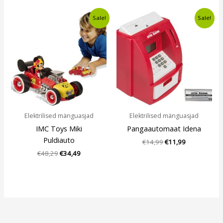
Algne
Current
Algne
Current
Sale!
Sale!
hind
price
hind
price
oli:
is:
oli:
is:
€48,29.
€34,49.
€14,99.
€11,99.
Elektrilised mänguasjad
Elektrilised mänguasjad
IMC Toys Miki
Pangaautomaat Idena
Puldiauto
€
14,99
€
11,99
€
48,29
€
34,49