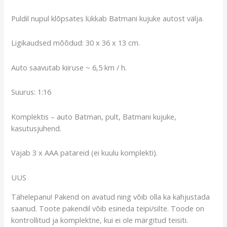
Puldil nupul klõpsates lükkab Batmani kujuke autost välja.
Ligikaudsed mõõdud: 30 x 36 x 13 cm.
Auto saavutab kiiruse ~ 6,5 km / h.
Suurus: 1:16
Komplektis – auto Batman, pult, Batmani kujuke,
kasutusjuhend.
Vajab 3 x AAA patareid (ei kuulu komplekti).
UUS
Tähelepanu! Pakend on avatud ning võib olla ka kahjustada
saanud. Toote pakendil võib esineda teipi/silte. Toode on
kontrollitud ja komplektne, kui ei ole märgitud teisiti.