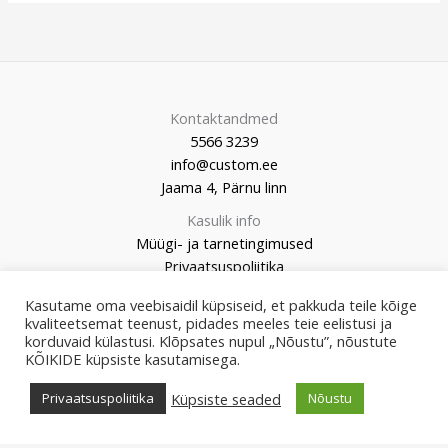
Kontaktandmed
5566 3239
info@custom.ee
Jaama 4, Pärnu linn
Kasulik info
Müügi- ja tarnetingimused
Privaatsuspoliitika
Kasutame oma veebisaidil küpsiseid, et pakkuda teile kõige
kvaliteetsemat teenust, pidades meeles teie eelistusi ja
korduvaid külastusi. Klõpsates nupul „Nõustu”, nõustute
KÕIKIDE küpsiste kasutamisega.
© 2026 Custom Market
Küpsiste seaded
Privaatsuspoliitika
Nõustu