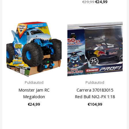
€
29,99
€
24,99
Puldiautod
Puldiautod
Monster Jam RC
Carrera 370183015
Megalodon
Red Bull NX2-PX 1:18
€
24,99
€
104,99