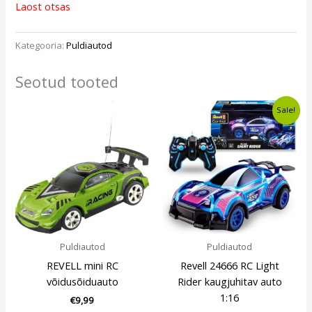
Laost otsas
Kategooria:
Puldiautod
Seotud tooted
Algne
Current
Sale!
hind
price
oli:
is:
€29,99.
€24,99.
Puldiautod
Puldiautod
REVELL mini RC
Revell 24666 RC Light
võidusõiduauto
Rider kaugjuhitav auto
1:16
€
9,99