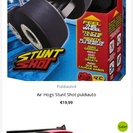
Puldiautod
Air Hogs Stunt Shot puldiauto
€
19,99
Algne
Current
Sale!
hind
price