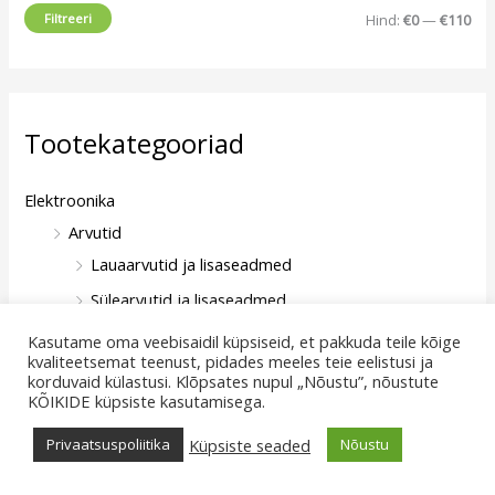
Filtreeri
Hind:
€0
—
€110
n
l
e
n
h
e
i
h
Tootekategooriad
n
i
d
n
Elektroonika
d
Arvutid
Lauaarvutid ja lisaseadmed
Sülearvutid ja lisaseadmed
Tahvelarvutid ja lisaseadmed
Kasutame oma veebisaidil küpsiseid, et pakkuda teile kõige
kvaliteetsemat teenust, pidades meeles teie eelistusi ja
Audio
korduvaid külastusi. Klõpsates nupul „Nõustu”, nõustute
KÕIKIDE küpsiste kasutamisega.
Kõlarid
Kõrvaklapid
Küpsiste seaded
Privaatsuspoliitika
Nõustu
Lisaseadmed ja tarvikud