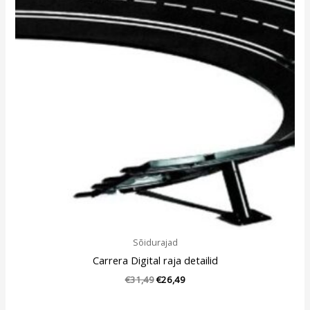
Sõidurajad
Carrera Digital raja detailid
€
31,49
€
26,49