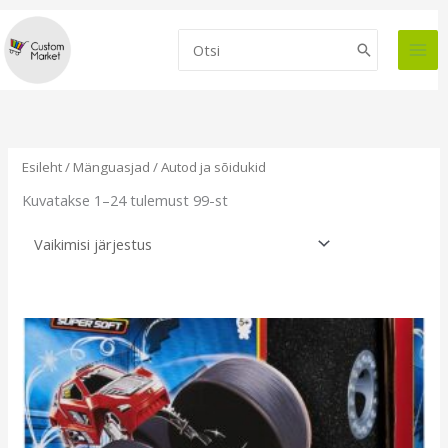
Skip
to
Search
content
for:
Esileht
/
Mänguasjad
/ Autod ja sõidukid
Kuvatakse 1–24 tulemust 99-st