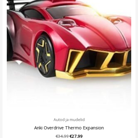
oli:
is:
€34,99.
€27,99.
Autod ja mudelid
Anki Overdrive Thermo Expansion
€
34,99
€
27,99