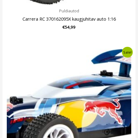
Puldiautod
Carrera RC 370162095X kaugjuhitav auto 1:16
€
54,99
Algne
Current
Sale!
hind
price
oli:
is:
€44,99.
€43,99.