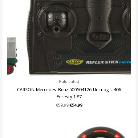
Puldiautod
CARSON Mercedes-Benz 500504126 Unimog U406
Foresty 1:87
€
59,99
€
54,99