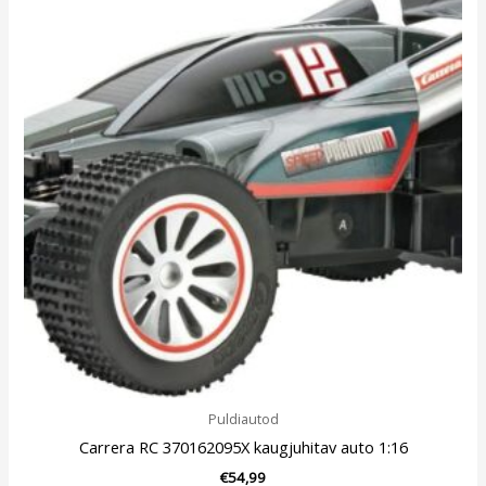
Puldiautod
Carrera RC 370162095X kaugjuhitav auto 1:16
€
54,99