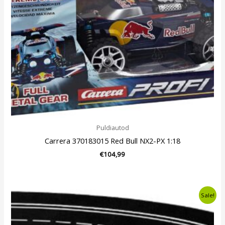
Puldiautod
Carrera 370183015 Red Bull NX2-PX 1:18
€
104,99
Algne
Current
Sale!
hind
price
oli:
is:
€31,49.
€26,49.