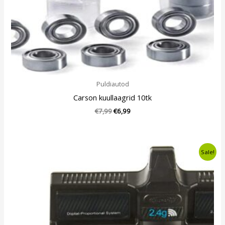
Puldiautod
Carson kuullaagrid 10tk
€
7,99
€
6,99
Algne
Current
Sale!
hind
price
oli:
is:
€59,99.
€54,99.