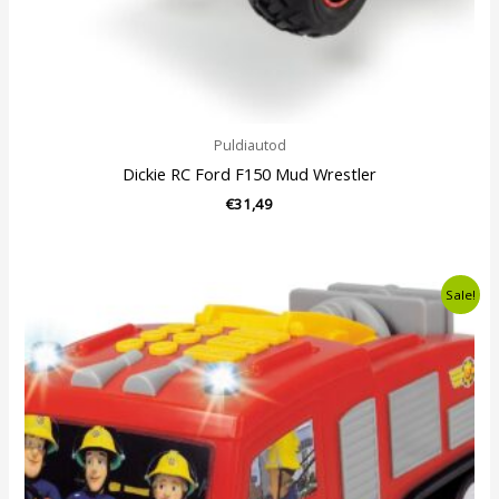
Puldiautod
Dickie RC Ford F150 Mud Wrestler
€
31,49
Algne
Current
Sale!
hind
price
oli:
is:
€22,99.
€16,49.