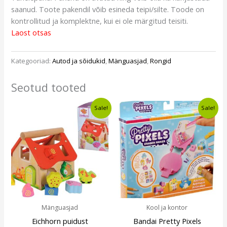
saanud. Toote pakendil võib esineda teipi/silte. Toode on
kontrollitud ja komplektne, kui ei ole märgitud teisiti.
Laost otsas
Kategooriad:
Autod ja sõidukid
,
Mänguasjad
,
Rongid
Seotud tooted
Algne
Current
Algne
Current
Sale!
Sale!
hind
price
hind
price
oli:
is:
oli:
is:
€12,30.
€8,99.
€9,50.
€6,49.
Mänguasjad
Kool ja kontor
Eichhorn puidust
Bandai Pretty Pixels