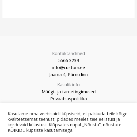
Kontaktandmed
5566 3239
info@custom.ee
Jaama 4, Pärnu linn
Kasulik info
Müügi- ja tarnetingimused
Privaatsuspoliitika
Kasutame oma veebisaidil küpsiseid, et pakkuda teile kõige
kvaliteetsemat teenust, pidades meeles teie eelistusi ja
korduvaid külastusi. Klõpsates nupul „Nõustu”, nõustute
© 2026 Custom Market
KÕIKIDE küpsiste kasutamisega.