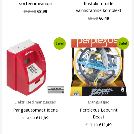
sorteerimismaja
Kustukummide
valmistamise komplekt
€
12,30
€
8,99
€
9,50
€
6,49
Algne
Current
Algne
Current
Sale!
Sale!
hind
price
hind
price
oli:
is:
oli:
is:
€14,99.
€11,99.
€13,10.
€11,49.
Elektrilised mänguasjad
Mänguasjad
Pangaautomaat Idena
Perplexus Labürint
Beast
€
14,99
€
11,99
€
13,10
€
11,49