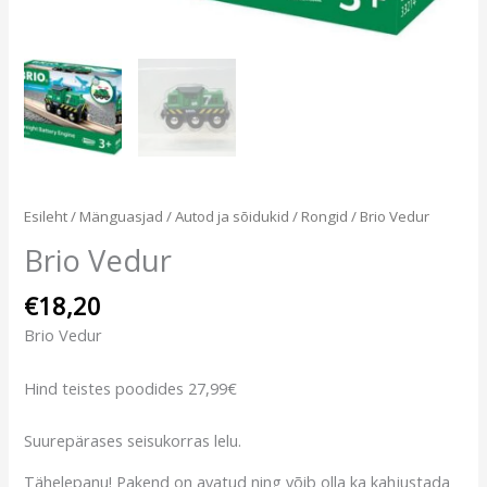
Esileht
/
Mänguasjad
/
Autod ja sõidukid
/
Rongid
/ Brio Vedur
Brio Vedur
€
18,20
Brio Vedur
Hind teistes poodides 27,99€
Suurepärases seisukorras lelu.
Tähelepanu! Pakend on avatud ning võib olla ka kahjustada