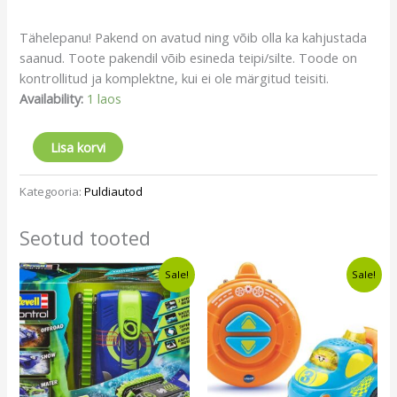
Tähelepanu! Pakend on avatud ning võib olla ka kahjustada
saanud. Toote pakendil võib esineda teipi/silte. Toode on
kontrollitud ja komplektne, kui ei ole märgitud teisiti.
Availability:
1 laos
Lisa korvi
Kategooria:
Puldiautod
Seotud tooted
Algne
Current
Algne
Current
Sale!
Sale!
hind
price
hind
price
oli:
is:
oli:
is:
€27,99.
€24,99.
€18,00.
€15,99.