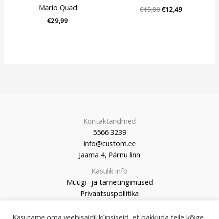
Mario Quad
€
15,80
€
12,49
€
29,99
Kontaktandmed
5566 3239
info@custom.ee
Jaama 4, Pärnu linn
Kasulik info
Müügi- ja tarnetingimused
Privaatsuspoliitika
Kasutame oma veebisaidil küpsiseid, et pakkuda teile kõige