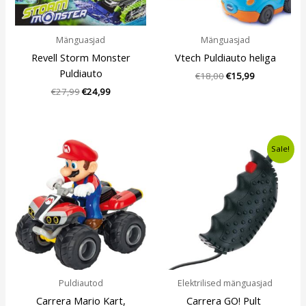
Mänguasjad
Mänguasjad
Revell Storm Monster
Vtech Puldiauto heliga
Puldiauto
€
18,00
€
15,99
€
27,99
€
24,99
Algne
Current
Sale!
hind
price
oli:
is:
€15,80.
€12,49.
Puldiautod
Elektrilised mänguasjad
Carrera Mario Kart,
Carrera GO! Pult