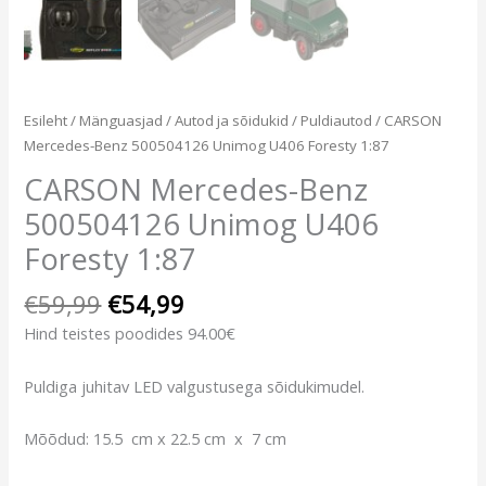
Esileht
/
Mänguasjad
/
Autod ja sõidukid
/
Puldiautod
/ CARSON
Mercedes-Benz 500504126 Unimog U406 Foresty 1:87
CARSON Mercedes-Benz
500504126 Unimog U406
Foresty 1:87
€
59,99
€
54,99
Hind teistes poodides 94.00€
Puldiga juhitav LED valgustusega sõidukimudel.
Mõõdud: 15.5 cm x 22.5 cm x 7 cm