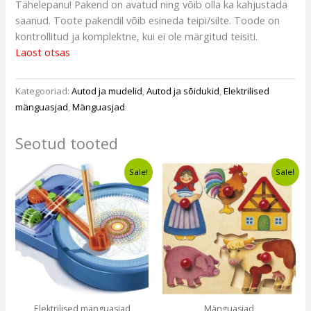
Tähelepanu! Pakend on avatud ning võib olla ka kahjustada
saanud. Toote pakendil võib esineda teipi/silte. Toode on
kontrollitud ja komplektne, kui ei ole märgitud teisiti.
Laost otsas
Kategooriad:
Autod ja mudelid
,
Autod ja sõidukid
,
Elektrilised
mänguasjad
,
Mänguasjad
Seotud tooted
Algne
Current
Algne
Current
Sale!
Sale!
hind
price
hind
price
oli:
is:
oli:
is:
€22,99.
€13,99.
€12,20.
€9,49.
Elektrilised mänguasjad
Mänguasjad