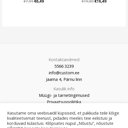
€
7,99
€
6,49
€
19,80
€
16,49
Kontaktandmed
5566 3239
info@custom.ee
Jaama 4, Pärnu linn
Kasulik info
Müügi- ja tarnetingimused
Privaatsuspoliitika
Kasutame oma veebisaidil küpsiseid, et pakkuda teile kõige
kvaliteetsemat teenust, pidades meeles teie eelistusi ja
korduvaid külastusi. Klõpsates nupul „Nõustu”, nõustute