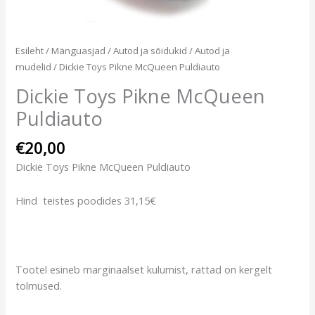
Esileht
/
Mänguasjad
/
Autod ja sõidukid
/
Autod ja
mudelid
/ Dickie Toys Pikne McQueen Puldiauto
Dickie Toys Pikne McQueen
Puldiauto
€
20,00
Dickie Toys Pikne McQueen Puldiauto
Hind teistes poodides 31,15€
Tootel esineb marginaalset kulumist, rattad on kergelt
tolmused.