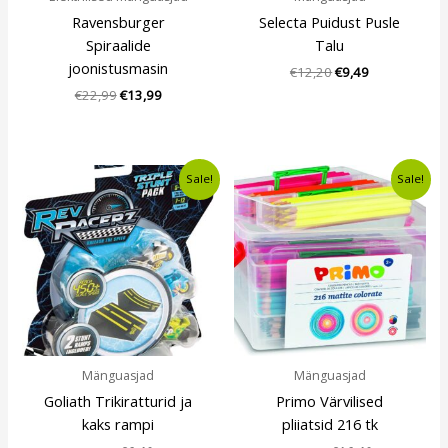
Ravensburger
Selecta Puidust Pusle
Spiraalide
Talu
joonistusmasin
€
12,20
€
9,49
€
22,99
€
13,99
Algne
Current
Algne
Current
Sale!
Sale!
hind
price
hind
price
oli:
is:
oli:
is:
€7,99.
€6,49.
€19,80.
€16,49.
Mänguasjad
Mänguasjad
Goliath Trikiratturid ja
Primo Värvilised
kaks rampi
pliiatsid 216 tk