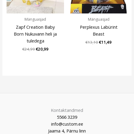
Mänguasjad
Mänguasjad
Zapf Creation Baby
Perplexus Labürint
Born Nukuvann heli ja
Beast
tuledega
€
13,10
€
11,49
€
24,99
€
20,99
Kontaktandmed
5566 3239
info@custom.ee
Jaama 4, Pärnu linn