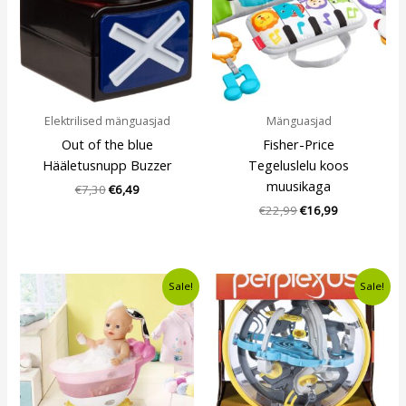
Elektrilised mänguasjad
Mänguasjad
Out of the blue
Fisher-Price
Hääletusnupp Buzzer
Tegeluslelu koos
muusikaga
€
7,30
€
6,49
€
22,99
€
16,99
Algne
Current
Algne
Current
Sale!
Sale!
hind
price
hind
price
oli:
is:
oli:
is:
€24,99.
€20,99.
€13,10.
€11,49.