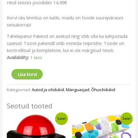
Hind teistes poodides 14,99€
Korvi üks kinnitus on katki, muidu on toode suurepärases
seisukorras!
Tähelepanu! Pakend on avatud ning võib olla ka kahjustada
saanud. Toote pakendil võib esineda teipi/silte. Toode on
kontrollitud ja komplektne, kui ei ole märgitud teisiti.
Availability:
1 laos
Lisa korvi
Kategooriad:
Autod ja sõidukid
,
Mänguasjad
,
Õhusõidukid
Seotud tooted
Algne
Current
Algne
Current
Sale!
Sale!
hind
price
hind
price
oli:
is:
oli:
is:
€7,30.
€6,49.
€22,99.
€16,99.