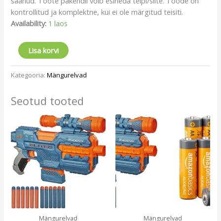
saanud. Toote pakendil võib esineda teipi/silte. Toode on
kontrollitud ja komplektne, kui ei ole märgitud teisiti.
Availability:
1 laos
Lisa korvi
Kategooria:
Mängurelvad
Seotud tooted
Mängurelvad
Mängurelvad