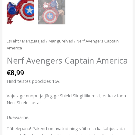
Esileht
/
Mänguasjad
/
Mängurelvad
/ Nerf Avengers Captain
America
Nerf Avengers Captain America
€
8,99
Hind teistes poodides 16€
Vajutage nuppu ja järgige Shield Slingi liikumist, et käivitada
Nerf Shieldi ketas.
Uueväärne.
Tähelepanu! Pakend on avatud ning võib olla ka kahjustada