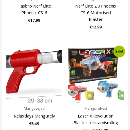
Hasbro Nerf Elite
Nerf Elite 2.0 Phoenix
Phoenix CS-6
CS-6 Motorised
Blaster
€
17,99
€
12,99
Algne
Current
Sale!
hind
price
oli:
is:
€19,99.
€15,99.
Mänguasjad
Mängurelvad
Relaxdays Mängurelv
Laser X Revolution
Blaster tulistamismäng
€
6,49