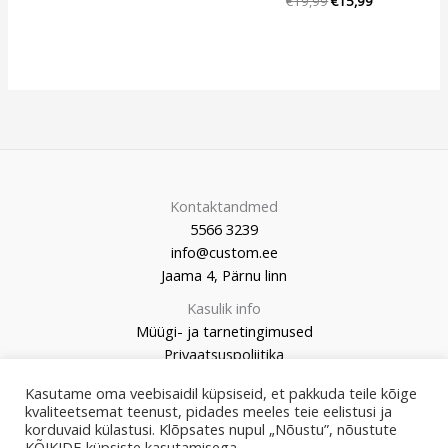
€
19,99
€
15,99
Kontaktandmed
5566 3239
info@custom.ee
Jaama 4, Pärnu linn
Kasulik info
Müügi- ja tarnetingimused
Privaatsuspoliitika
Kasutame oma veebisaidil küpsiseid, et pakkuda teile kõige
kvaliteetsemat teenust, pidades meeles teie eelistusi ja
korduvaid külastusi. Klõpsates nupul „Nõustu”, nõustute
KÕIKIDE küpsiste kasutamisega.