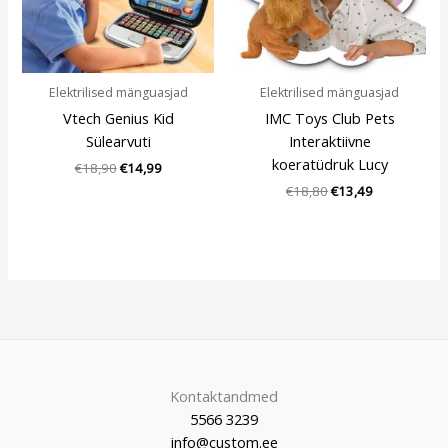
Elektrilised mänguasjad
Elektrilised mänguasjad
Vtech Genius Kid
IMC Toys Club Pets
Sülearvuti
Interaktiivne
koeratüdruk Lucy
€
18,90
€
14,99
€
18,80
€
13,49
Kontaktandmed
5566 3239
info@custom.ee