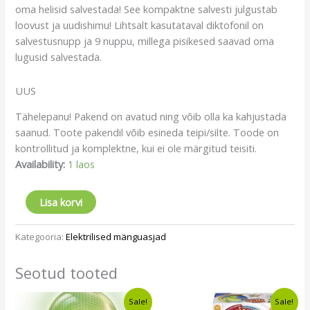
oma helisid salvestada! See kompaktne salvesti julgustab
loovust ja uudishimu! Lihtsalt kasutataval diktofonil on
salvestusnupp ja 9 nuppu, millega pisikesed saavad oma
lugusid salvestada.
UUS
Tähelepanu! Pakend on avatud ning võib olla ka kahjustada
saanud. Toote pakendil võib esineda teipi/silte. Toode on
kontrollitud ja komplektne, kui ei ole märgitud teisiti.
Availability:
1 laos
Lisa korvi
Kategooria:
Elektrilised mänguasjad
Seotud tooted
Algne
Current
Algne
Current
Sale!
Sale!
hind
price
hind
price