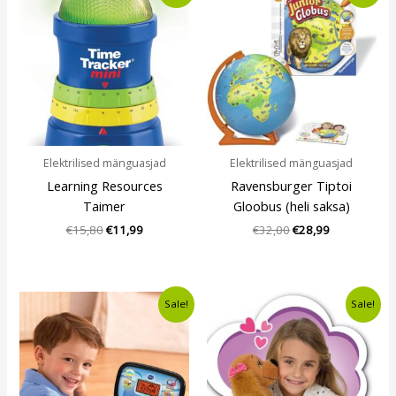
oli:
is:
oli:
is:
€15,80.
€11,99.
€32,00.
€28,99.
Elektrilised mänguasjad
Elektrilised mänguasjad
Learning Resources
Ravensburger Tiptoi
Taimer
Gloobus (heli saksa)
€
15,80
€
11,99
€
32,00
€
28,99
Algne
Current
Algne
Current
Sale!
Sale!
hind
price
hind
price
oli:
is:
oli:
is:
€18,90.
€14,99.
€18,80.
€13,49.