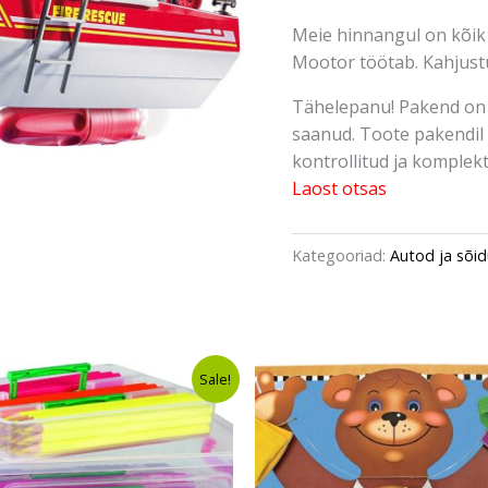
Meie hinnangul on kõik d
Mootor töötab. Kahjus
Tähelepanu! Pakend on 
saanud. Toote pakendil 
kontrollitud ja komplektn
Laost otsas
Kategooriad:
Autod ja sõid
Algne
Current
Algne
Curren
Sale!
hind
price
hind
price
oli:
is:
oli:
is:
€19,80.
€16,49.
€11,54.
€8,49.