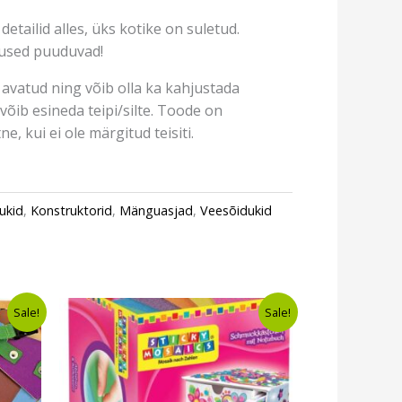
etailid alles, üks kotike on suletud.
tused puuduvad!
avatud ning võib olla ka kahjustada
võib esineda teipi/silte. Toode on
e, kui ei ole märgitud teisiti.
ukid
,
Konstruktorid
,
Mänguasjad
,
Veesõidukid
t
Algne
Current
Sale!
Sale!
hind
price
oli:
is:
€12,49.
€9,49.