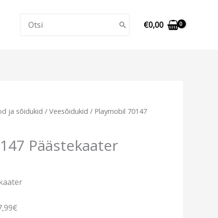
Search
€
0,00
for:
d ja sõidukid
/
Veesõidukid
/ Playmobil 70147
0147 Päästekaater
kaater
7,99€