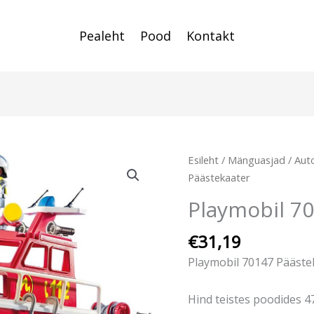
Pealeht
Pood
Kontakt
Esileht
/
Mänguasjad
/
Auto
Päästekaater
Playmobil 7
€
31,19
Playmobil 70147 Pääste
Hind teistes poodides 4