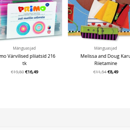
Mänguasjad
Mänguasjad
mo Värvilised pliiatsid 216
Melissa and Doug Kar
tk
Riietamine
€
19,80
€
16,49
€
11,54
€
8,49