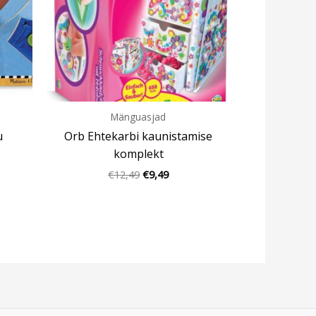
Mänguasjad
u
Orb Ehtekarbi kaunistamise
komplekt
€
12,49
€
9,49