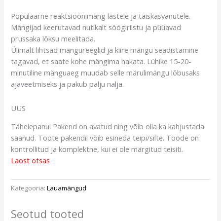
Populaarne reaktsioonimäng lastele ja täiskasvanutele.
Mängijad keerutavad nutikalt söögiriistu ja püüavad
prussaka lõksu meelitada.
Ülimalt lihtsad mängureeglid ja kiire mängu seadistamine
tagavad, et saate kohe mängima hakata. Lühike 15-20-
minutiline mänguaeg muudab selle märulimängu lõbusaks
ajaveetmiseks ja pakub palju nalja.
UUS
Tähelepanu! Pakend on avatud ning võib olla ka kahjustada
saanud. Toote pakendil võib esineda teipi/silte. Toode on
kontrollitud ja komplektne, kui ei ole märgitud teisiti.
Laost otsas
Kategooria:
Lauamängud
Seotud tooted