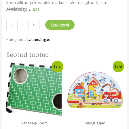
kontrollitud ja komplektne, kui ei ole märgitud teisiti.
Availability:
2 laos
-
+
Lisa korvi
Kategooria:
Lauamängud
Seotud tooted
Algne
Current
Algne
Current
Sale!
Sale!
hind
price
hind
price
oli:
is:
oli:
is:
€12,50.
€9,49.
€20,00.
€13,99.
Vabaaeg/Sport
Mänguasjad