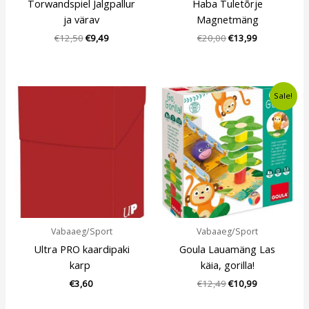
Torwandspiel Jalgpallur
Haba Tuletõrje
ja värav
Magnetmäng
€
12,50
€
9,49
€
20,00
€
13,99
Algne
Current
Sale!
hind
price
oli:
is:
€12,49.
€10,99.
Vabaaeg/Sport
Vabaaeg/Sport
Ultra PRO kaardipaki
Goula Lauamäng Las
karp
käia, gorilla!
€
3,60
€
12,49
€
10,99