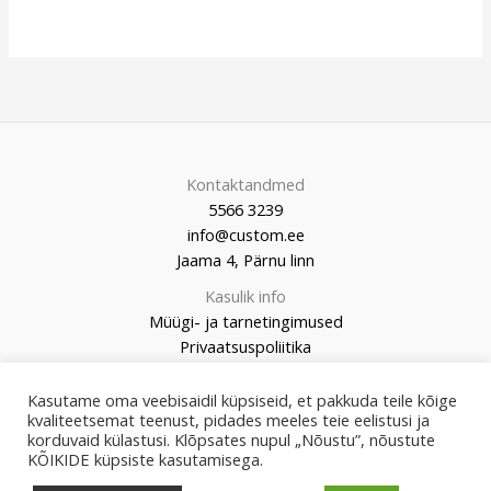
Kontaktandmed
5566 3239
info@custom.ee
Jaama 4, Pärnu linn
Kasulik info
Müügi- ja tarnetingimused
Privaatsuspoliitika
Kasutame oma veebisaidil küpsiseid, et pakkuda teile kõige
kvaliteetsemat teenust, pidades meeles teie eelistusi ja
korduvaid külastusi. Klõpsates nupul „Nõustu”, nõustute
© 2026 Custom Market
KÕIKIDE küpsiste kasutamisega.