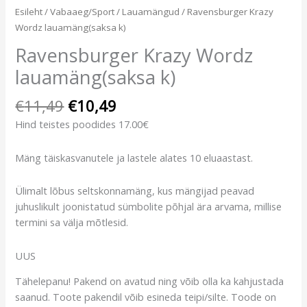
Esileht
/
Vabaaeg/Sport
/
Lauamängud
/ Ravensburger Krazy
Wordz lauamäng(saksa k)
Ravensburger Krazy Wordz
lauamäng(saksa k)
€
11,49
€
10,49
Hind teistes poodides 17.00€
Mäng täiskasvanutele ja lastele alates 10 eluaastast.
Ülimalt lõbus seltskonnamäng, kus mängijad peavad
juhuslikult joonistatud sümbolite põhjal ära arvama, millise
termini sa välja mõtlesid.
UUS
Tähelepanu! Pakend on avatud ning võib olla ka kahjustada
saanud. Toote pakendil võib esineda teipi/silte. Toode on