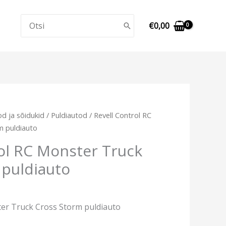
Search
€
0,00
for:
d ja sõidukid
/
Puldiautod
/ Revell Control RC
m puldiauto
ol RC Monster Truck
 puldiauto
ter Truck Cross Storm puldiauto