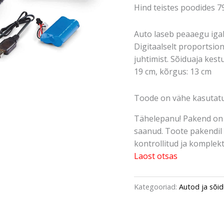
Hind teistes poodides 7
Auto laseb peaaegu igal
Digitaalselt proportsio
juhtimist. Sõiduaja kestu
19 cm, kõrgus: 13 cm
Toode on vähe kasutatu
Tähelepanu! Pakend on 
saanud. Toote pakendil 
kontrollitud ja komplektn
Laost otsas
Kategooriad:
Autod ja sõid