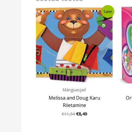
Algne
Current
Sale!
hind
price
oli:
is:
€11,54.
€8,49.
Mänguasjad
Melissa and Doug Karu
Or
Riietamine
€
11,54
€
8,49