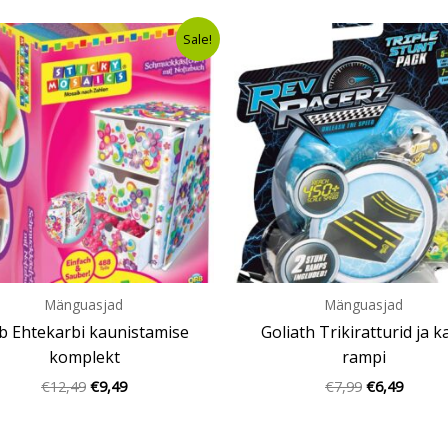
Algne
Current
Algne
Curren
Sale!
hind
price
hind
price
oli:
is:
oli:
is:
€12,49.
€9,49.
€7,99.
€6,49.
Mänguasjad
Mänguasjad
b Ehtekarbi kaunistamise
Goliath Trikiratturid ja k
komplekt
rampi
€
12,49
€
9,49
€
7,99
€
6,49