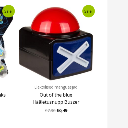
t
Algne
Current
Sale!
Sale!
hind
price
oli:
is:
€7,30.
€6,49.
Elektrilised mänguasjad
aks
Out of the blue
Hääletusnupp Buzzer
€
7,30
€
6,49