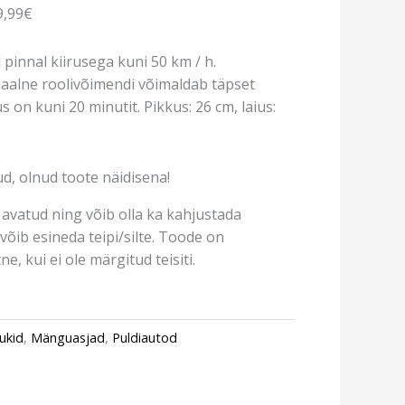
9,99€
 pinnal kiirusega kuni 50 km / h.
naalne roolivõimendi võimaldab täpset
s on kuni 20 minutit. Pikkus: 26 cm, laius:
d, olnud toote näidisena!
avatud ning võib olla ka kahjustada
võib esineda teipi/silte. Toode on
e, kui ei ole märgitud teisiti.
ukid
,
Mänguasjad
,
Puldiautod