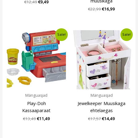
muusikaga
€
12,49
€
9,49
€
22,99
€
16,99
Algne
Current
Algne
Current
Sale!
Sale!
hind
price
hind
price
oli:
is:
oli:
is:
€13,49.
€11,49.
€17,57.
€14,49.
Mänguasjad
Mänguasjad
Play-Doh
Jewelkeeper Muusikaga
Kassaaparaat
ehtelaegas
€
13,49
€
11,49
€
17,57
€
14,49