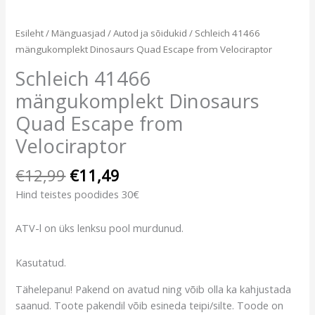
Esileht
/
Mänguasjad
/
Autod ja sõidukid
/ Schleich 41466
mängukomplekt Dinosaurs Quad Escape from Velociraptor
Schleich 41466
mängukomplekt Dinosaurs
Quad Escape from
Velociraptor
€
12,99
€
11,49
Hind teistes poodides 30€
ATV-l on üks lenksu pool murdunud.
Kasutatud.
Tähelepanu! Pakend on avatud ning võib olla ka kahjustada
saanud. Toote pakendil võib esineda teipi/silte. Toode on