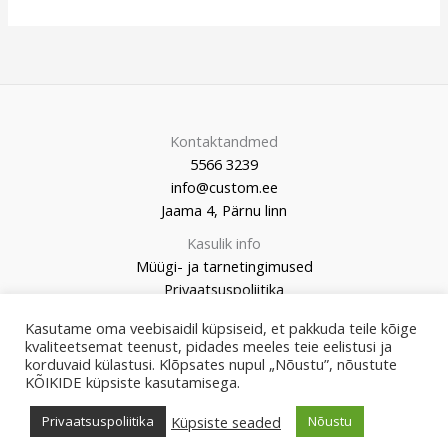
Kontaktandmed
5566 3239
info@custom.ee
Jaama 4, Pärnu linn
Kasulik info
Müügi- ja tarnetingimused
Privaatsuspoliitika
Kasutame oma veebisaidil küpsiseid, et pakkuda teile kõige
kvaliteetsemat teenust, pidades meeles teie eelistusi ja
korduvaid külastusi. Klõpsates nupul „Nõustu”, nõustute
KÕIKIDE küpsiste kasutamisega.
© 2026 Custom Market
Küpsiste seaded
Privaatsuspoliitika
Nõustu