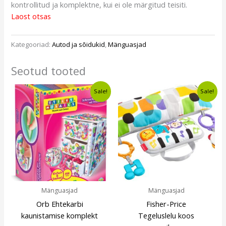
kontrollitud ja komplektne, kui ei ole märgitud teisiti.
Laost otsas
Kategooriad:
Autod ja sõidukid
,
Mänguasjad
Seotud tooted
Algne
Current
Algne
Current
Sale!
Sale!
hind
price
hind
price
oli:
is:
oli:
is:
€12,49.
€9,49.
€22,99.
€16,99.
Mänguasjad
Mänguasjad
Orb Ehtekarbi
Fisher-Price
kaunistamise komplekt
Tegeluslelu koos