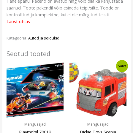
Tähelepanu! Pakend on avatud ning võib olla ka kahjustada
saanud. Toote pakendil võib esineda teipi/silte. Toode on
kontrollitud ja komplektne, kui ei ole märgitud teisiti.
Laost otsas
Kategooria:
Autod ja sõidukid
Seotud tooted
Algne
Current
Sale!
hind
price
oli:
is:
€19,99.
€16,99.
Mänguasjad
Mänguasjad
Playmobil 70019
Dickie Toys Scania