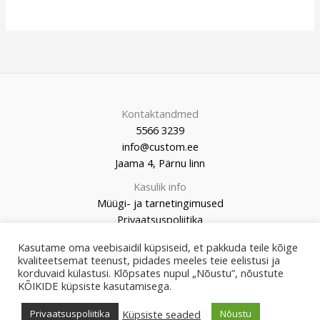
Kontaktandmed
5566 3239
info@custom.ee
Jaama 4, Pärnu linn
Kasulik info
Müügi- ja tarnetingimused
Privaatsuspoliitika
Kasutame oma veebisaidil küpsiseid, et pakkuda teile kõige
kvaliteetsemat teenust, pidades meeles teie eelistusi ja
korduvaid külastusi. Klõpsates nupul „Nõustu”, nõustute
KÕIKIDE küpsiste kasutamisega.
© 2026 Custom Market
Küpsiste seaded
Privaatsuspoliitika
Nõustu