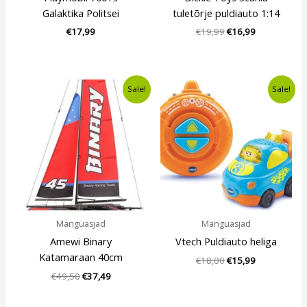
Galaktika Politsei
tuletõrje puldiauto 1:14
€
17,99
€
19,99
€
16,99
Algne
Current
Algne
Current
Sale!
Sale!
hind
price
hind
price
oli:
is:
oli:
is:
€49,50.
€37,49.
€18,00.
€15,99.
Mänguasjad
Mänguasjad
Amewi Binary
Vtech Puldiauto heliga
Katamaraan 40cm
€
18,00
€
15,99
€
49,50
€
37,49