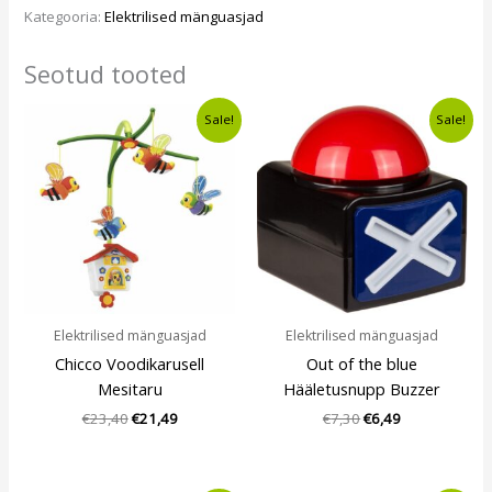
Kategooria:
Elektrilised mänguasjad
Seotud tooted
Algne
Current
Algne
Current
Sale!
Sale!
hind
price
hind
price
oli:
is:
oli:
is:
€23,40.
€21,49.
€7,30.
€6,49.
Elektrilised mänguasjad
Elektrilised mänguasjad
Chicco Voodikarusell
Out of the blue
Mesitaru
Hääletusnupp Buzzer
€
23,40
€
21,49
€
7,30
€
6,49