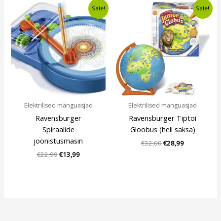
Algne
Current
Algne
Current
Sale!
Sale!
hind
price
hind
price
oli:
is:
oli:
is:
€22,99.
€13,99.
€32,00.
€28,99.
Elektrilised mänguasjad
Elektrilised mänguasjad
Ravensburger
Ravensburger Tiptoi
Spiraalide
Gloobus (heli saksa)
joonistusmasin
€
32,00
€
28,99
€
22,99
€
13,99