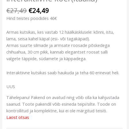
€
27,49
€
24,49
Hind teistes poodides 46€
Armas kutsikas, kes vastab 12 häälkäsklusele: kõnni, istu,
lama, seisa kahel käpal (esi- või tagakäpad).
Armas suurte silmade ja armsate roosade põskedega
chihuahua, 30 cm pikk, kannab elegantset roosat salli
valgete täppide, südamete ja käppadega.
Interaktiivne kutsikas saab haukuda ja teha 60 erinevat heli.
UUS
Tähelepanu! Pakend on avatud ning võib olla ka kahjustada
saanud. Toote pakendil võib esineda teipi/silte. Toode on
kontrollitud ja komplektne, kui ei ole märgitud teisiti.
Laost otsas