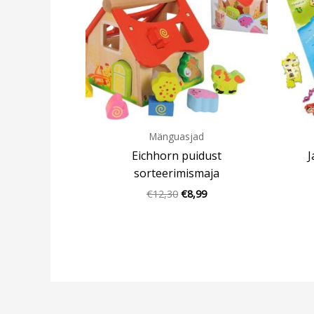
Mänguasjad
Eichhorn puidust
J
sorteerimismaja
€
12,30
€
8,99