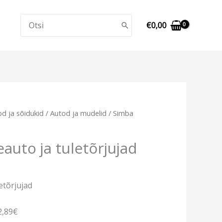
Search
€
0,00
for:
d ja sõidukid
/
Autod ja mudelid
/ Simba
auto ja tuletõrjujad
etõrjujad
2,89€