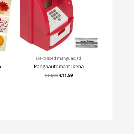
Elektrilised mänguasjad
a
Pangaautomaat Idena
€
14,99
€
11,99