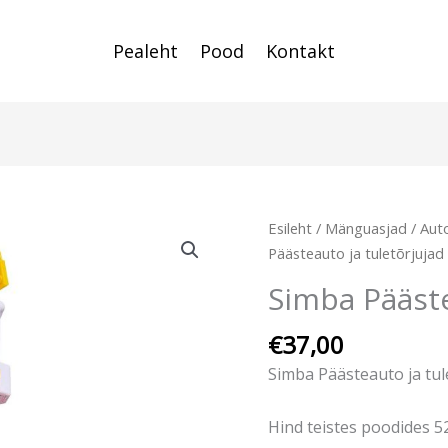
Pealeht
Pood
Kontakt
Esileht
/
Mänguasjad
/
Auto
Päästeauto ja tuletõrjujad
Simba Pääste
€
37,00
Simba Päästeauto ja tul
Hind teistes poodides 5