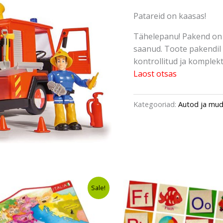
Patareid on kaasas!
Tähelepanu! Pakend on 
saanud. Toote pakendil 
kontrollitud ja komplektn
Laost otsas
Kategooriad:
Autod ja mud
Algne
Current
Algne
Curren
Sale!
hind
price
hind
price
oli:
is:
oli:
is:
€14,80.
€9,99.
€9,80.
€7,49.