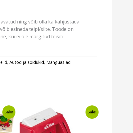
avatud ning võib olla ka kahjustada
võib esineda teipi/silte. Toode on
e, kui ei ole märgitud teisiti.
elid
,
Autod ja sõidukid
,
Mänguasjad
t
Algne
Current
Sale!
Sale!
hind
price
oli:
is:
€14,99.
€11,99.