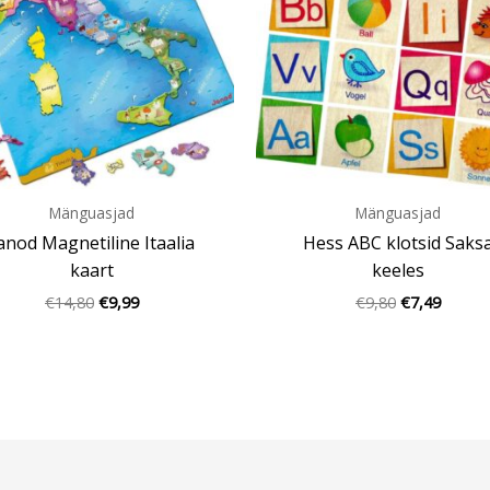
Mänguasjad
Mänguasjad
anod Magnetiline Itaalia
Hess ABC klotsid Saks
kaart
keeles
€
14,80
€
9,99
€
9,80
€
7,49