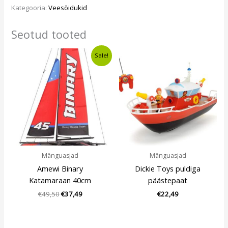
Kategooria:
Veesõidukid
Seotud tooted
Algne
Current
Sale!
hind
price
oli:
is:
€49,50.
€37,49.
Mänguasjad
Mänguasjad
Amewi Binary
Dickie Toys puldiga
Katamaraan 40cm
päästepaat
€
49,50
€
37,49
€
22,49