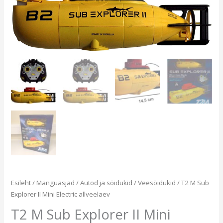
Esileht
/
Mänguasjad
/
Autod ja sõidukid
/
Veesõidukid
/ T2 M Sub
Explorer II Mini Electric allveelaev
T2 M Sub Explorer II Mini