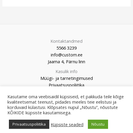
Kontaktandmed
5566 3239
info@custom.ee
Jaama 4, Pärnu linn
Kasulik info
Müügi- ja tarnetingimused
Privaatsuspoliitika
Kasutame oma veebisaidil küpsiseid, et pakkuda teile kõige
kvaliteetsemat teenust, pidades meeles teie eelistusi ja
korduvaid külastusi. Klõpsates nupul „Nõustu”, nõustute
KÕIKIDE küpsiste kasutamisega.
© 2026 Custom Market
Küpsiste seaded
Privaatsuspoliitika
Nõustu