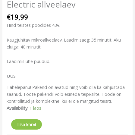
Electric allveelaev
€
19,99
Hind teistes poodides 43€
Kaugjuhitav mikroallveelaev. Laadimisaeg: 35 minutit. Aku
eluiga: 40 minutit.
Laadimisjuhe puudub.
UUS
Tähelepanu! Pakend on avatud ning võib olla ka kahjustada
saanud. Toote pakendil võib esineda teipi/silte. Toode on
kontrollitud ja komplektne, kui ei ole märgitud teisiti.
Availability:
1 laos
Lisa korvi