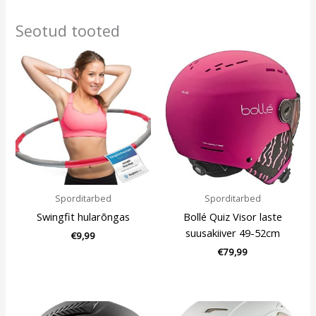
Seotud tooted
Sporditarbed
Sporditarbed
Swingfit hularõngas
Bollé Quiz Visor laste
suusakiiver 49-52cm
€
9,99
€
79,99