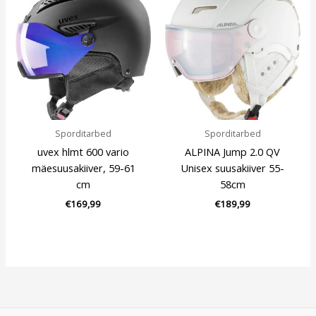
Sporditarbed
Sporditarbed
uvex hlmt 600 vario
ALPINA Jump 2.0 QV
mäesuusakiiver, 59-61
Unisex suusakiiver 55-
cm
58cm
€
169,99
€
189,99