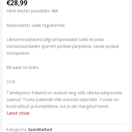
€
28,99
Hind teistes poodides 48€
Raskusastet saab reguleerida.
Libisemisvastased jalgrattapedaalid tuleb kruvida
vastassuundades (parem pedaal päripäeva, vasak pedaal
vastupäeva.
Ekraanil on kriim.
UUS
Tähelepanu! Pakend on avatud ning võib olla ka kahjustada
saanud. Toote pakendil võib esineda teipi/silte. Toode on
kontrollitud ja komplektne, kui ei ole märgitud teisiti.
Laost otsas
Kategooria:
Sporditarbed