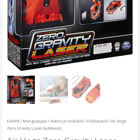
Esileht
/
Mänguasjad
/
Autod ja sõidukid
/
Puldiautod
/ Air Hogs
Zero Gravity Laser puldiauto