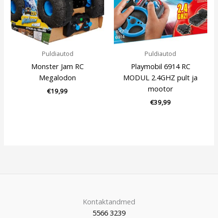
Puldiautod
Puldiautod
Monster Jam RC
Playmobil 6914 RC
Megalodon
MODUL 2.4GHZ pult ja
mootor
€
19,99
€
39,99
Kontaktandmed
5566 3239