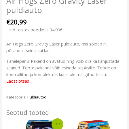
Air Hogs Zero Gravity Laser
puldiauto
€
20,99
Hind teistes poodides 34.99€
Air Hogs Zero Gravity Laser puldiauto, mis sõidab nii
põrandal, seinal kui laes.
Tähelepanu! Pakend on avatud ning võib olla ka kahjustada
saanud. Toote pakendil võib esineda teipi/silte. Toode on
kontrollitud ja komplektne, kui ei ole märgitud teisiti.
Laost otsas
Kategooria:
Puldiautod
Seotud tooted
Algne
Current
Sale!
hind
price