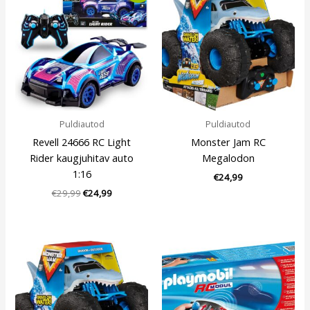
oli:
is:
€29,99.
€24,99.
Puldiautod
Puldiautod
Revell 24666 RC Light
Monster Jam RC
Rider kaugjuhitav auto
Megalodon
1:16
€
24,99
€
29,99
€
24,99