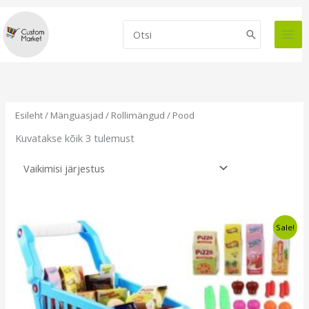
Skip
to
Search
content
for:
Esileht
/
Mänguasjad
/
Rollimängud
/ Pood
Kuvatakse kõik 3 tulemust
Algne
Current
Sale!
hind
price
oli:
is:
€19,99.
€15,99.