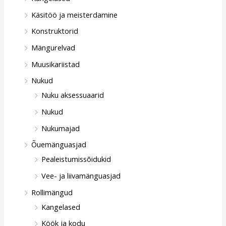
Käsitöö ja meisterdamine
Konstruktorid
Mängurelvad
Muusikariistad
Nukud
Nuku aksessuaarid
Nukud
Nukumajad
Õuemänguasjad
Pealeistumissõidukid
Vee- ja liivamänguasjad
Rollimängud
Kangelased
Köök ja kodu