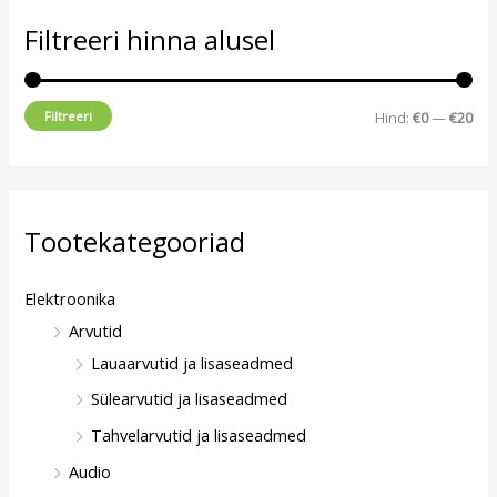
a
m
Filtreeri hinna alusel
a
a
l
a
Filtreeri
Hind:
€0
—
€20
n
l
e
n
h
e
i
h
Tootekategooriad
n
i
d
n
Elektroonika
d
Arvutid
Lauaarvutid ja lisaseadmed
Sülearvutid ja lisaseadmed
Tahvelarvutid ja lisaseadmed
Audio