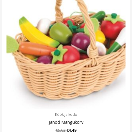
oli:
is:
€5,62.
€4,49.
Köök ja kodu
Janod Mängukorv
€
5,62
€
4,49