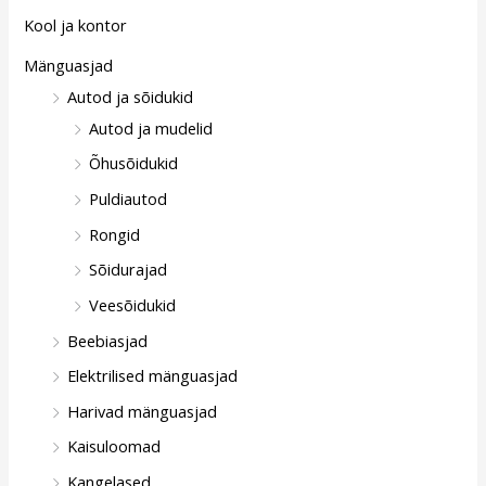
Kool ja kontor
Mänguasjad
Autod ja sõidukid
Autod ja mudelid
Õhusõidukid
Puldiautod
Rongid
Sõidurajad
Veesõidukid
Beebiasjad
Elektrilised mänguasjad
Harivad mänguasjad
Kaisuloomad
Kangelased