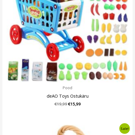
Pood
deAO Toys Ostukäru
€
19,99
€
15,99
Algne
Current
Sale!
hind
price